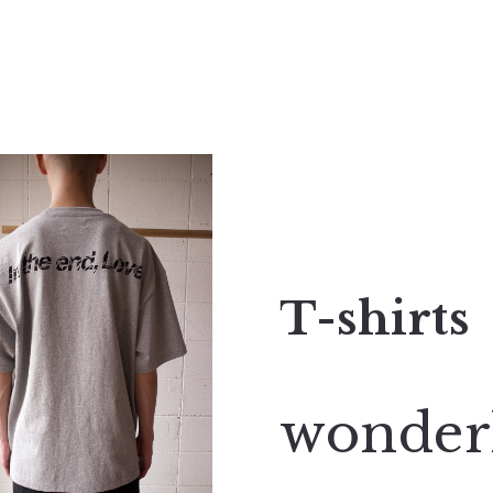
T-shirts
wonder